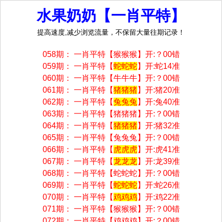
水果奶奶【一肖平特】
提高速度,减少浏览流量，不保留大量往期记录！
058期： 一肖平特【猴猴猴】开:？00错
059期： 一肖平特【
蛇
蛇
蛇
】开:蛇14准
060期： 一肖平特【牛牛牛】开:？00错
061期： 一肖平特【
猪
猪
猪
】开:猪20准
062期： 一肖平特【
兔
兔
兔
】开:兔40准
063期： 一肖平特【猪猪猪】开:？00错
064期： 一肖平特【
猪
猪
猪
】开:猪32准
065期： 一肖平特【兔兔兔】开:？00错
066期： 一肖平特【
虎
虎
虎
】开:虎41准
067期： 一肖平特【
龙
龙
龙
】开:龙39准
068期： 一肖平特【蛇蛇蛇】开:？00错
069期： 一肖平特【
蛇
蛇
蛇
】开:蛇26准
070期： 一肖平特【
鸡
鸡
鸡
】开:鸡22准
071期： 一肖平特【猴猴猴】开:？00错
072期： 一肖平特【鸡鸡鸡】开:？00错