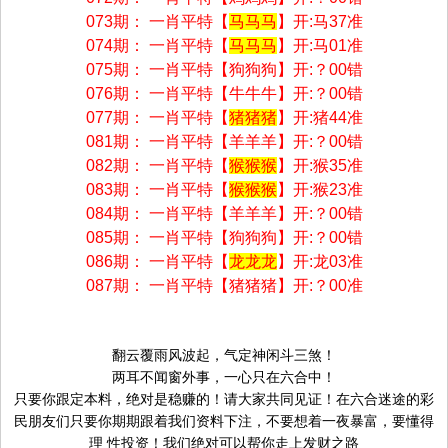
073期： 一肖平特【
马
马
马
】开:马37准
074期： 一肖平特【
马
马
马
】开:马01准
075期： 一肖平特【狗狗狗】开:？00错
076期： 一肖平特【牛牛牛】开:？00错
077期： 一肖平特【
猪
猪
猪
】开:猪44准
081期： 一肖平特【羊羊羊】开:？00错
082期： 一肖平特【
猴
猴
猴
】开:猴35准
083期： 一肖平特【
猴
猴
猴
】开:猴23准
084期： 一肖平特【羊羊羊】开:？00错
085期： 一肖平特【狗狗狗】开:？00错
086期： 一肖平特【
龙
龙
龙
】开:龙03准
087期： 一肖平特【猪猪猪】开:？00准
翻云覆雨风波起，气定神闲斗三煞！
两耳不闻窗外事，一心只在六合中！
只要你跟定本料，绝对是稳赚的！请大家共同见证！在六合迷途的彩
民朋友们只要你期期跟着我们资料下注，不要想着一夜暴富，要懂得
理 性投资！我们绝对可以帮你走上发财之路