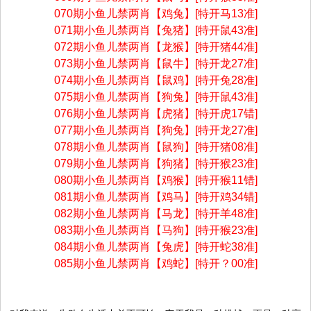
070期小鱼儿禁两肖【鸡兔】[特开马13准]
071期小鱼儿禁两肖【兔猪】[特开鼠43准]
072期小鱼儿禁两肖【龙猴】[特开猪44准]
073期小鱼儿禁两肖【鼠牛】[特开龙27准]
074期小鱼儿禁两肖【鼠鸡】[特开兔28准]
075期小鱼儿禁两肖【狗兔】[特开鼠43准]
076期小鱼儿禁两肖【虎猪】[特开虎17错]
077期小鱼儿禁两肖【狗兔】[特开龙27准]
078期小鱼儿禁两肖【鼠狗】[特开猪08准]
079期小鱼儿禁两肖【狗猪】[特开猴23准]
080期小鱼儿禁两肖【鸡猴】[特开猴11错]
081期小鱼儿禁两肖【鸡马】[特开鸡34错]
082期小鱼儿禁两肖【马龙】[特开羊48准]
083期小鱼儿禁两肖【马狗】[特开猴23准]
084期小鱼儿禁两肖【兔虎】[特开蛇38准]
085期小鱼儿禁两肖【鸡蛇】[特开？00准]