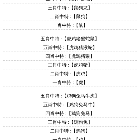
三肖中特 :【鼠狗龙】
二肖中特 :【鼠狗】
一肖中特 :【鼠】
五肖中特 :【虎鸡猪猴蛇鼠】
五肖中特 :【虎鸡猪猴蛇】
四肖中特 :【虎鸡猪猴】
三肖中特 :【虎鸡猪】
二肖中特 :【虎鸡】
一肖中特 :【虎】
五肖中特 :【鸡狗兔马牛虎】
五肖中特 :【鸡狗兔马牛】
四肖中特 :【鸡狗兔马】
三肖中特 :【鸡狗兔】
二肖中特 :【鸡狗】
一肖中特 :【鸡】