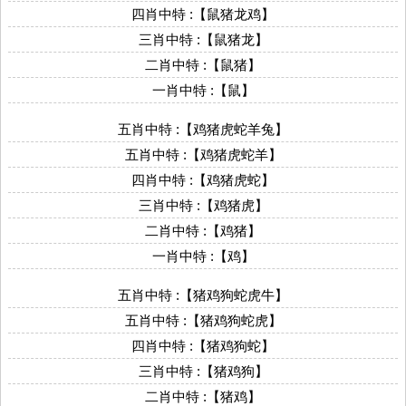
四肖中特 :【鼠猪龙鸡】
三肖中特 :【鼠猪龙】
二肖中特 :【鼠猪】
一肖中特 :【鼠】
五肖中特 :【鸡猪虎蛇羊兔】
五肖中特 :【鸡猪虎蛇羊】
四肖中特 :【鸡猪虎蛇】
三肖中特 :【鸡猪虎】
二肖中特 :【鸡猪】
一肖中特 :【鸡】
五肖中特 :【猪鸡狗蛇虎牛】
五肖中特 :【猪鸡狗蛇虎】
四肖中特 :【猪鸡狗蛇】
三肖中特 :【猪鸡狗】
二肖中特 :【猪鸡】