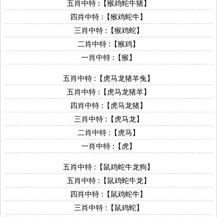
五肖中特 :【猴鸡蛇牛猪】
四肖中特 :【猴鸡蛇牛】
三肖中特 :【猴鸡蛇】
二肖中特 :【猴鸡】
一肖中特 :【猴】
五肖中特 :【虎马龙猪羊兔】
五肖中特 :【虎马龙猪羊】
四肖中特 :【虎马龙猪】
三肖中特 :【虎马龙】
二肖中特 :【虎马】
一肖中特 :【虎】
五肖中特 :【鼠鸡蛇牛龙狗】
五肖中特 :【鼠鸡蛇牛龙】
四肖中特 :【鼠鸡蛇牛】
三肖中特 :【鼠鸡蛇】