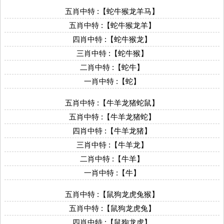
五肖中特 :【蛇牛猴龙羊马】
五肖中特 :【蛇牛猴龙羊】
四肖中特 :【蛇牛猴龙】
三肖中特 :【蛇牛猴】
二肖中特 :【蛇牛】
一肖中特 :【蛇】
五肖中特 :【牛羊龙猪蛇鼠】
五肖中特 :【牛羊龙猪蛇】
四肖中特 :【牛羊龙猪】
三肖中特 :【牛羊龙】
二肖中特 :【牛羊】
一肖中特 :【牛】
五肖中特 :【鼠狗龙虎兔猴】
五肖中特 :【鼠狗龙虎兔】
四肖中特 :【鼠狗龙虎】