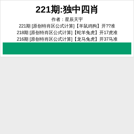
221期:独中四肖
作者：星辰天宇
221期
[原创特肖区公式计算]
【羊鼠鸡狗】
开??准
218期
[原创特肖区公式计算]
【蛇羊兔虎】
开17虎准
216期
[原创特肖区公式计算]
【龙马兔虎】
开37马准