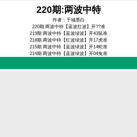
220期:两波中特
作者：千城墨白
220期
两波中特
【蓝波红波】
开??准
219期
两波中特
【蓝波绿波】
开43鼠准
218期
两波中特
【红波绿波】
开17虎准
215期
两波中特
【蓝波绿波】
开14蛇准
214期
两波中特
【蓝波绿波】
开04兔准