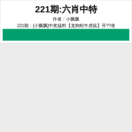
221期:六肖中特
作者：小飘飘
221期：
[小飘飘]中奖猛料
【龙狗蛇牛虎鼠】
开??准