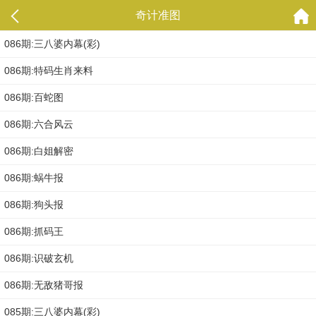
奇计准图
086期:三八婆内幕(彩)
086期:特码生肖来料
086期:百蛇图
086期:六合风云
086期:白姐解密
086期:蜗牛报
086期:狗头报
086期:抓码王
086期:识破玄机
086期:无敌猪哥报
085期:三八婆内幕(彩)