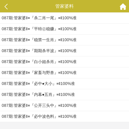
管家婆料
087期:管家婆‖≡『杀二肖一尾』≡‖100%准
087期:管家婆‖≡『平特㊣稳赚』≡‖100%准
087期:管家婆‖≡『稳禁一生肖』≡‖100%准
087期:管家婆‖≡『期期杀半波』≡‖100%准
087期:管家婆‖≡『白小姐杀肖』≡‖100%准
087期:管家婆‖≡『家畜与野兽』≡‖100%准
087期:管家婆‖≡『必中●大小』≡‖100%准
087期:管家婆‖≡『内幕●五肖』≡‖100%准
087期:管家婆‖≡『公开三头中』≡‖100%准
087期:管家婆‖≡『必中波色料』≡‖100%准