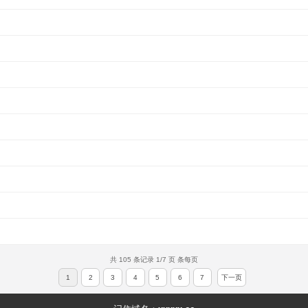
共 105 条记录 1/7 页 条每页
1
2
3
4
5
6
7
下一页