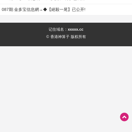
087期:金多宝信息網→◆【絕殺一尾】已公开!
记住域名：
xxxxx.cc
© 香港神算子 版权所有