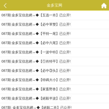
金多宝网
087期:金多宝信息網→◆【五选一肖】已公开!
087期:金多宝信息網→◆【必中單雙】已公开!
087期:金多宝信息網→◆【平特一尾】已公开!
087期:金多宝信息網→◆【必中六尾】已公开!
087期:金多宝信息網→◆【一波中特】已公开!
087期:金多宝信息網→◆【①肖特平】已公开!
087期:金多宝信息網→◆【必中③头】已公开!
087期:金多宝信息網→◆【特碼大小】已公开!
087期:金多宝信息網→◆【家畜野兽】已公开!
087期:金多宝信息網→◆【絕殺半波】已公开!
087期: 金多宝信息網→◆【絕殺二肖】已公开!