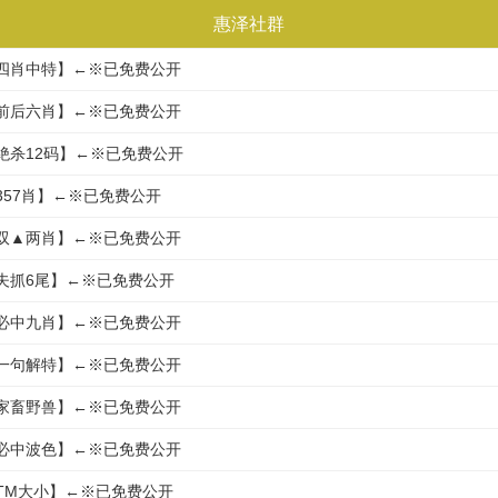
惠泽社群
开四肖中特】←※已免费公开
准前后六肖】←※已免费公开
期绝杀12码】←※已免费公开
357肖】←※已免费公开
单双▲两肖】←※已免费公开
功夫抓6尾】←※已免费公开
典必中九肖】←※已免费公开
期一句解特】←※已免费公开
中家畜野兽】←※已免费公开
开必中波色】←※已免费公开
开TM大小】←※已免费公开