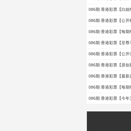
086期:香港彩票【白
086期:香港彩票【公
086期:香港彩票【每
086期:香港彩票【至
086期:香港彩票【公
086期:香港彩票【原
086期:香港彩票【最
086期:香港彩票【每
086期:香港彩票【今