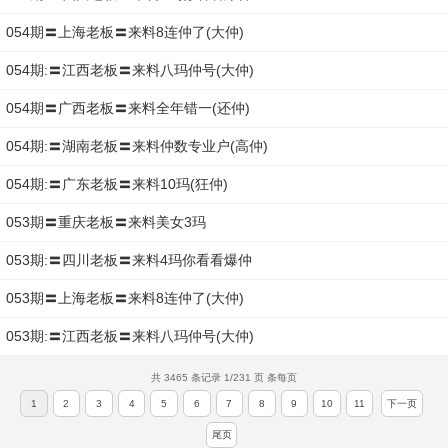
054期〓上海老板〓来料8连仲了(大仲)
054期:〓江西老板〓来料八玛仲号(大仲)
054期〓广西老板〓来料全年错一(还仲)
054期:〓湖南老板〓来料仲数专业户(高仲)
054期:〓广东老板〓来料10玛(狂仲)
053期〓重庆老板〓来料美女3玛
053期:〓四川老板〓来料4玛你看看爆仲
053期〓上海老板〓来料8连仲了(大仲)
053期:〓江西老板〓来料八玛仲号(大仲)
共 3465 条记录 1/231 页 条每页
1
2
3
4
5
6
7
8
9
10
11
下一页
尾页