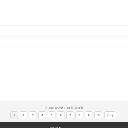
共 150 条记录 1/10 页 条每页
1
2
3
4
5
6
7
8
9
10
下一页