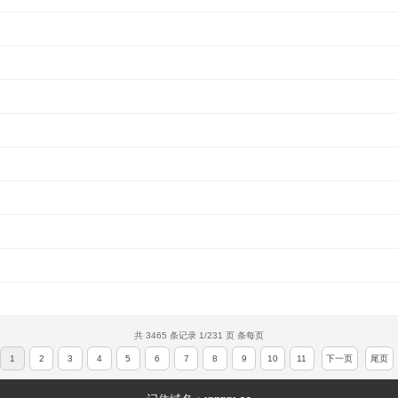
共 3465 条记录 1/231 页 条每页
1
2
3
4
5
6
7
8
9
10
11
下一页
尾页