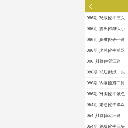
086期:[绝版]必中三头
086期:[曾氏]精准大小
086期:[保准]绝杀一肖
086期:[老总]必中单双
086:[社群]幸运三肖
086期:[总坛]绝杀一头
086期:[内幕]至尊二肖
086期:[外围]必中波色
054期:[老总]必中单双
054:[社群]幸运三肖
054期:[绝版]必中三头