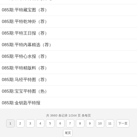
085期:平特藏宝图（荐）
085期:平特乾坤卦（荐）
085期:平特王日报（荐）
085期:平特内幕精选（荐）
085期:平特心水报（荐）
085期:平特精版料（荐）
085期:马经平特图（荐）
085期:宝宝平特图（热）
085期:金钥匙平特报
共 3660 条记录 1/244 页 条每页
1
2
3
4
5
6
7
8
9
10
11
下一页
尾页