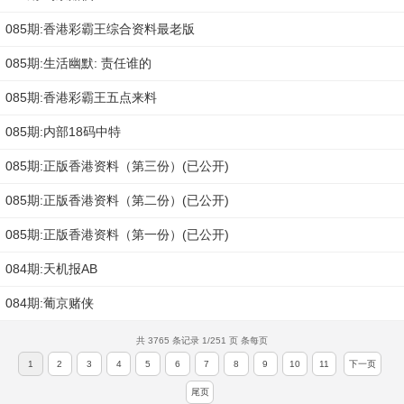
085期:香港彩霸王综合资料最老版
085期:生活幽默: 责任谁的
085期:香港彩霸王五点来料
085期:内部18码中特
085期:正版香港资料（第三份）(已公开)
085期:正版香港资料（第二份）(已公开)
085期:正版香港资料（第一份）(已公开)
084期:天机报AB
084期:葡京赌侠
共 3765 条记录 1/251 页 条每页
1
2
3
4
5
6
7
8
9
10
11
下一页
尾页