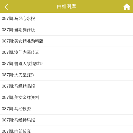
白姐图库
087期:马经心水报
087期:当期狗仔版
087期:美女精准劲料版
087期:澳门内幕传真
087期:曾道人致福财经
087期:大刀皇(彩)
087期:马经精品报
087期:美女金牌资料
087期:马经投资
087期:马经特码报
087期:内部传真