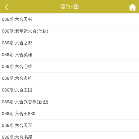
黑白E图
086期:六合天书
086期:老幸运六合(信封)
086期:六合之都
086期:六合英雄
086期:六合心经
086期:六合玄机
086期:六合王国
086期:六合兴奋剂(新图)
086期:六合王880
086期:六合天王
086期:六合书屋