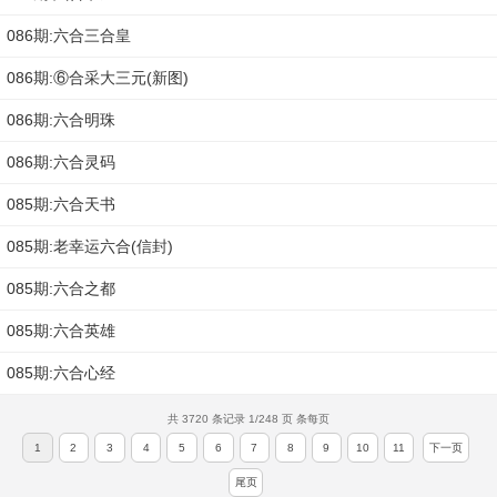
086期:六合三合皇
086期:⑥合采大三元(新图)
086期:六合明珠
086期:六合灵码
085期:六合天书
085期:老幸运六合(信封)
085期:六合之都
085期:六合英雄
085期:六合心经
共 3720 条记录 1/248 页 条每页
1
2
3
4
5
6
7
8
9
10
11
下一页
尾页