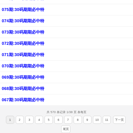
075期:30码期期必中特
074期:30码期期必中特
073期:30码期期必中特
072期:30码期期必中特
071期:30码期期必中特
070期:30码期期必中特
069期:30码期期必中特
068期:30码期期必中特
067期:30码期期必中特
共 570 条记录 1/38 页 条每页
1
2
3
4
5
6
7
8
9
10
11
下一页
尾页