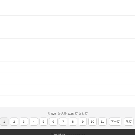
）
）
共 525 条记录 1/35 页 条每页
1
2
3
4
5
6
7
8
9
10
11
下一页
尾页