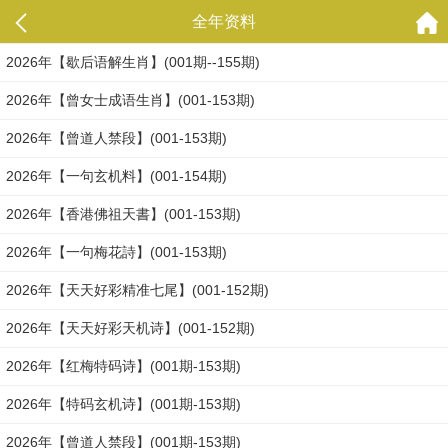
全年资料
2026年【歇后语解生肖】(001期--155期)
2026年【曾女士成语生肖】(001-153期)
2026年【曾道人禁段】(001-153期)
2026年【一句玄机料】(001-154期)
2026年【香港佛祖天書】(001-153期)
2026年【一句梅花詩】(001-153期)
2026年【天天好彩精准七尾】(001-152期)
2026年【天天好彩天机诗】(001-152期)
2026年【红梅特码诗】(001期-153期)
2026年【特码玄机诗】(001期-153期)
2026年【曾道人禁段】(001期-153期)