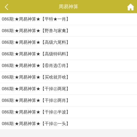
周易神算
086期:★周易神算★【平特★一肖】
086期:★周易神算★【野兽与家禽】
086期:★周易神算★【高级六尾料】
086期:★周易神算★【高级特码料】
086期:★周易神算★【⑥肖选①肖】
086期:★周易神算★【买啥就开啥】
086期:★周易神算★【干掉㊣两尾】
086期:★周易神算★【干掉㊣两肖】
086期:★周易神算★【干掉㊣半波】
086期:★周易神算★【干掉㊣一头】