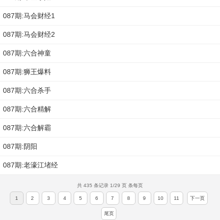
087期:马会财经1
087期:马会财经2
087期:六合神童
087期:狮王爆料
087期:六合杀手
087期:六合精解
087期:六合解霸
087期:阴阳
087期:老濠江堵经
共 435 条记录 1/29 页 条每页
1
2
3
4
5
6
7
8
9
10
11
下一页
尾页