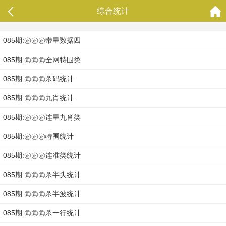
综合统计
085期:㊣㊣㊣带星数据四
085期:㊣㊣㊣全网特围类
085期:㊣㊣㊣杀码统计
085期:㊣㊣㊣九肖统计
085期:㊣㊣㊣连星九肖类
085期:㊣㊣㊣特围统计
085期:㊣㊣㊣连准类统计
085期:㊣㊣㊣杀半头统计
085期:㊣㊣㊣杀半波统计
085期:㊣㊣㊣杀一行统计