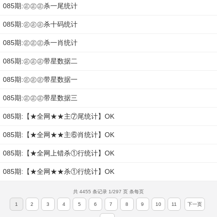
085期:㊣㊣㊣杀一尾统计
085期:㊣㊣㊣杀十码统计
085期:㊣㊣㊣杀一肖统计
085期:㊣㊣㊣带星数据二
085期:㊣㊣㊣带星数据一
085期:㊣㊣㊣带星数据三
085期:【★全网★★主⑦尾统计】OK
085期:【★全网★★主⑥肖统计】OK
085期:【★全网上错杀①行统计】OK
085期:【★全网★★杀①行统计】OK
共 4455 条记录 1/297 页 条每页
1
2
3
4
5
6
7
8
9
10
11
下一页