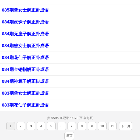
085期曾女士解正卦成语
084期灵珠子解正卦成语
084期无崖子解正卦成语
084期曾女士解正卦成语
084期花仙子解正卦成语
084期金钢指解正卦成语
084期神算子解正掛成语
083期曾女士解正卦成语
083期花仙子解正卦成语
共 5595 条记录 1/373 页 条每页
1
2
3
4
5
6
7
8
9
10
11
下一页
尾页