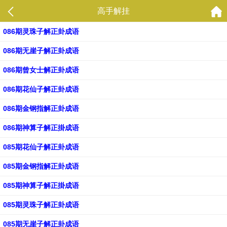
高手解挂
086期灵珠子解正卦成语
086期无崖子解正卦成语
086期曾女士解正卦成语
086期花仙子解正卦成语
086期金钢指解正卦成语
086期神算子解正掛成语
085期花仙子解正卦成语
085期金钢指解正卦成语
085期神算子解正掛成语
085期灵珠子解正卦成语
085期无崖子解正卦成语