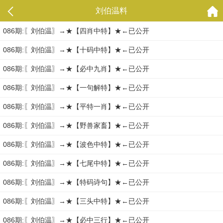
刘伯温料
086期:〖刘伯温〗→★【四肖中特】★←已公开
086期:〖刘伯温〗→★【十码中特】★←已公开
086期:〖刘伯温〗→★【必中九肖】★←已公开
086期:〖刘伯温〗→★【一句解特】★←已公开
086期:〖刘伯温〗→★【平特一肖】★←已公开
086期:〖刘伯温〗→★【野兽家畜】★←已公开
086期:〖刘伯温〗→★【波色中特】★←已公开
086期:〖刘伯温〗→★【七尾中特】★←已公开
086期:〖刘伯温〗→★【特码诗句】★←已公开
086期:〖刘伯温〗→★【三头中特】★←已公开
086期:〖刘伯温〗→★【必中三行】★←已公开