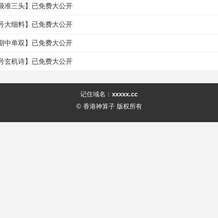
超级准三头】已免费大公开
特号大细料】已免费大公开
期期中单双】已免费大公开
特号玄机诗】已免费大公开
记住域名：
xxxxx.cc
© 香港神算子 版权所有