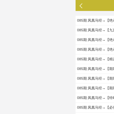
085期:凤凰马经→【
085期:凤凰马经→【
085期:凤凰马经→【
085期:凤凰马经→【
085期:凤凰马经→【
085期:凤凰马经→【
085期:凤凰马经→【
085期:凤凰马经→【
085期:凤凰马经→【
085期:凤凰马经→【