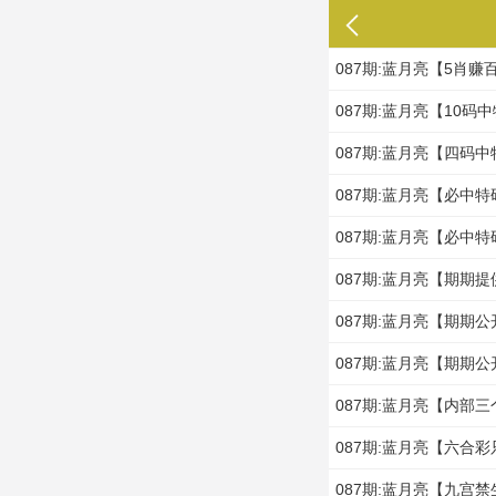
087期:蓝月亮【5肖
087期:蓝月亮【10码
087期:蓝月亮【四码
087期:蓝月亮【必中
087期:蓝月亮【必中特
087期:蓝月亮【期期
087期:蓝月亮【期期
087期:蓝月亮【期期
087期:蓝月亮【内部
087期:蓝月亮【六合
087期:蓝月亮【九宫