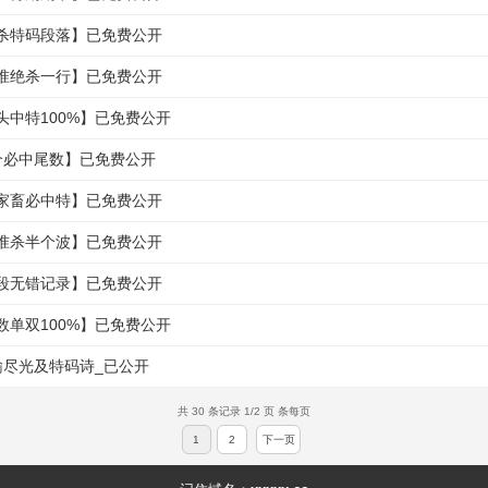
绝杀特码段落】已免费公开
精准绝杀一行】已免费公开
头中特100%】已免费公开
6个必中尾数】已免费公开
与家畜必中特】已免费公开
精准杀半个波】已免费公开
特段无错记录】已免费公开
数单双100%】已免费公开
人输尽光及特码诗_已公开
共 30 条记录 1/2 页 条每页
1
2
下一页