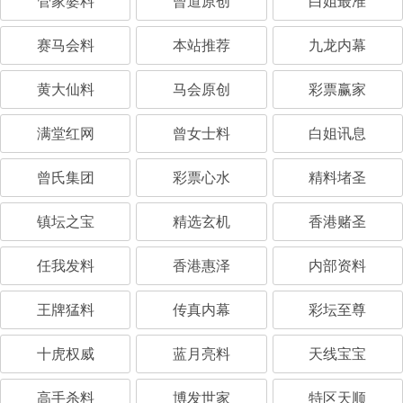
管家婆料
曾道原创
白姐最准
赛马会料
本站推荐
九龙内幕
黄大仙料
马会原创
彩票赢家
满堂红网
曾女士料
白姐讯息
曾氏集团
彩票心水
精料堵圣
镇坛之宝
精选玄机
香港赌圣
任我发料
香港惠泽
内部资料
王牌猛料
传真内幕
彩坛至尊
十虎权威
蓝月亮料
天线宝宝
高手杀料
博发世家
特区天顺