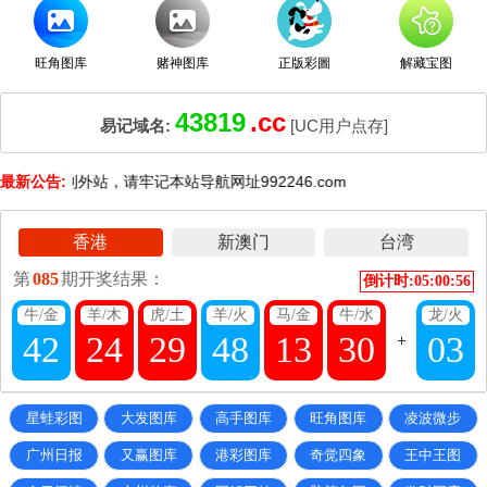
旺角图库
赌神图库
正版彩圖
解藏宝图
43819
.cc
易记域名:
[UC用户点存]
外站，请牢记本站导航网址992246.com
最新公告:
星蛙彩图
大发图库
高手图库
旺角图库
凌波微步
广州日报
又赢图库
港彩图库
奇觉四象
王中王图