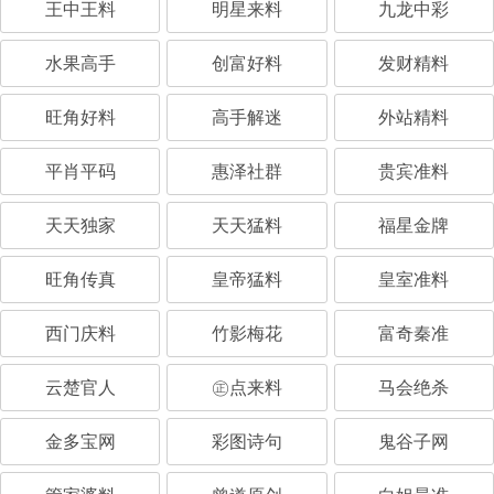
王中王料
明星来料
九龙中彩
水果高手
创富好料
发财精料
旺角好料
高手解迷
外站精料
平肖平码
惠泽社群
贵宾准料
天天独家
天天猛料
福星金牌
旺角传真
皇帝猛料
皇室准料
西门庆料
竹影梅花
富奇秦准
云楚官人
㊣点来料
马会绝杀
金多宝网
彩图诗句
鬼谷子网