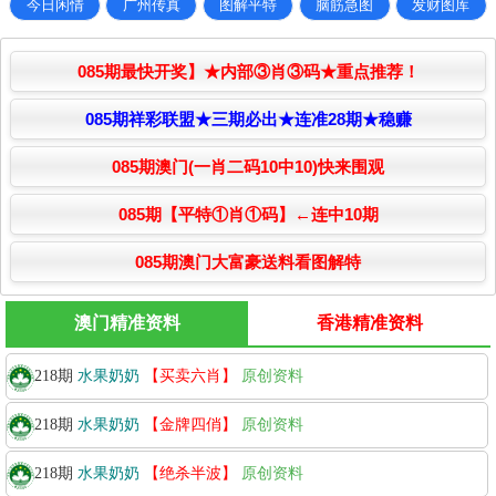
今日闲情
广州传真
图解平特
脑筋急图
发财图库
085期最快开奖】★内部③肖③码★重点推荐！
085期祥彩联盟★三期必出★连准28期★稳赚
085期澳门(一肖二码10中10)快来围观
085期【平特①肖①码】←连中10期
085期澳门大富豪送料看图解特
澳门精准资料
香港精准资料
218期
水果奶奶
【买卖六肖】
原创资料
218期
水果奶奶
【金牌四俏】
原创资料
218期
水果奶奶
【绝杀半波】
原创资料