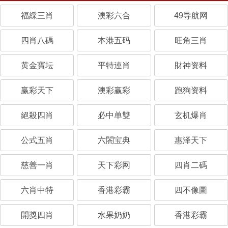
福綵三肖
澳彩六合
49导航网
四肖八碼
本港五码
旺角三肖
黄金寶坛
平特連肖
財神资料
赢彩天下
澳彩赢彩
跑狗资料
絕殺四肖
必中单雙
玄机爆肖
公式五肖
六閤宝典
惠泽天下
慈善一肖
天下彩网
四肖二碼
六肖中特
香港彩霸
四不像圖
開獎四肖
水果奶奶
香港彩霸