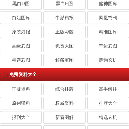
黑白D图
黑白E图
赌神图库
白姐图库
牛派精报
凤凰书刊
原装港报
正版彩圖
精准图库
高级彩图
免费大图
幸运彩图
精选彩图
解藏宝图
跑狗玄机
免费资料大全
正版资料
综合挂牌
高手解挂
原创猛料
权威资料
挂牌大全
报刊大全
新看图解
精选玄机